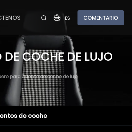
CTENOS
COMENTARIO
ES
O DE COCHE DE LUJO
uero para asiento de coche de lujo
ientos de coche